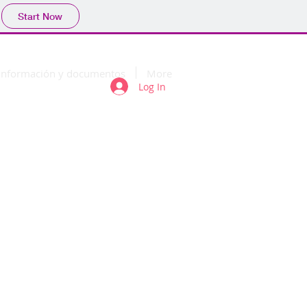
Start Now
Información y documentos
More
Log In