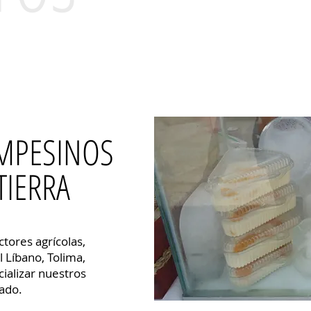
MPESINOS
TIERRA
tores agrícolas,
l Líbano, Tolima,
ializar nuestros
ado.