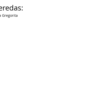
eredas:
a Gregorita