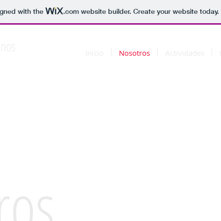
igned with the
.com
website builder. Create your website today.
inos
Inicio
Nosotros
Actividades
ros